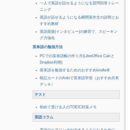
一人で英語が話せるようになる質問回答トレー
ニング
英語が話せるようになる瞬間英作文の説明とお
すすめ教材
英語面接(インタビュー)の練習で、スピーキン
グ力強化
英単語の勉強方法
PCでの英単語帳の作り方(LibreOffice Calcと
Dropbox利用)
英単語を勉強するためのおすすめkindle本
暗記カードのAnkiで英単語学習（おすすめ共有
デッキ）
テスト
初めて受ける人のTOEIC対策メモ
英語コラム
英語のヒアリングができるようになるために