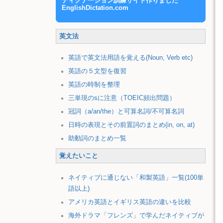
ディクテーション訓練サイト作りました
EnglishDictation.com
英文法
英語で英文法用語を覚える(Noun, Verb etc)
英語の５文型を復習
英語の時制を整理
三単現のsに注意（TOEIC頻出問題）
冠詞（a/an/the）と可算名詞/不可算名詞
日時の表現とその前置詞のまとめ(in, on, at)
助動詞のまとめ一覧
覚えたいこと
ネイティブに通じない「和製英語」一覧(100単
語以上)
アメリカ英語とイギリス英語の違いを比較
海外ドラマ「フレンズ」で学んだネイティブが