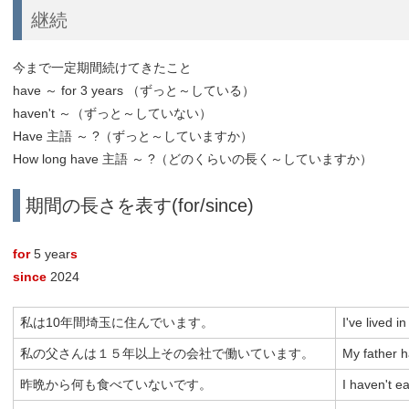
継続
今まで一定期間続けてきたこと
have ～ for 3 years （ずっと～している）
haven't ～（ずっと～していない）
Have 主語 ～ ?（ずっと～していますか）
How long have 主語 ～ ?（どのくらいの長く～していますか）
期間の長さを表す(for/since)
for
5 year
s
since
2024
私は10年間埼玉に住んでいます。
I've lived i
私の父さんは１５年以上その会社で働いています。
My father h
昨晩から何も食べていないです。
I haven't ea