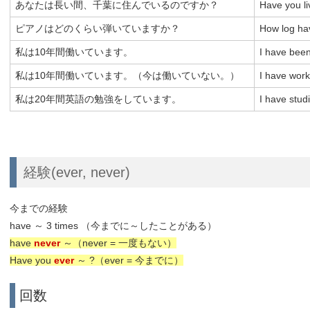
あなたは長い間、千葉に住んでいるのですか？
Have you li
ピアノはどのくらい弾いていますか？
How log ha
私は10年間働いています。
I have been
私は10年間働いています。（今は働いていない。）
I have work
私は20年間英語の勉強をしています。
I have stud
経験(ever, never)
今までの経験
have ～ 3 times （今までに～したことがある）
have
never
～（never = 一度もない）
Have you
ever
～ ?（ever = 今までに）
回数