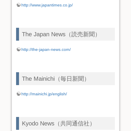
http://www.japantimes.co.jp/
The Japan News（読売新聞）
http://the-japan-news.com/
The Mainichi（毎日新聞）
http://mainichi.jp/english/
Kyodo News（共同通信社）