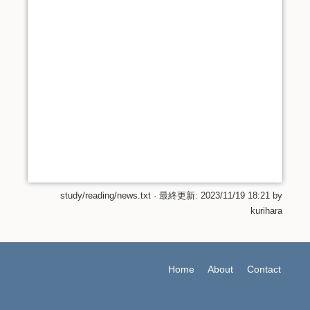
study/reading/news.txt
· 最終更新:
2023/11/19 18:21
by
kurihara
Home
About
Contact