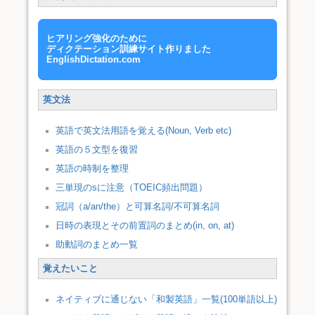
ヒアリング強化のために
ディクテーション訓練サイト作りました
EnglishDictation.com
英文法
英語で英文法用語を覚える(Noun, Verb etc)
英語の５文型を復習
英語の時制を整理
三単現のsに注意（TOEIC頻出問題）
冠詞（a/an/the）と可算名詞/不可算名詞
日時の表現とその前置詞のまとめ(in, on, at)
助動詞のまとめ一覧
覚えたいこと
ネイティブに通じない「和製英語」一覧(100単語以上)