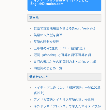
ディクテーション訓練サイト作りました
EnglishDictation.com
英文法
英語で英文法用語を覚える(Noun, Verb etc)
英語の５文型を復習
英語の時制を整理
三単現のsに注意（TOEIC頻出問題）
冠詞（a/an/the）と可算名詞/不可算名詞
日時の表現とその前置詞のまとめ(in, on, at)
助動詞のまとめ一覧
覚えたいこと
ネイティブに通じない「和製英語」一覧(100単
語以上)
アメリカ英語とイギリス英語の違いを比較
海外ドラマ「フレンズ」で学んだネイティブが