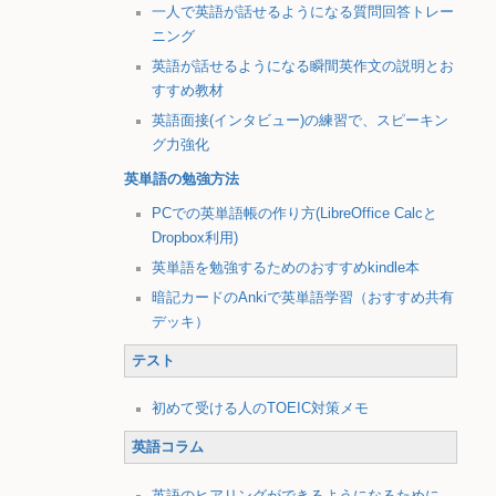
一人で英語が話せるようになる質問回答トレー
ニング
英語が話せるようになる瞬間英作文の説明とお
すすめ教材
英語面接(インタビュー)の練習で、スピーキン
グ力強化
英単語の勉強方法
PCでの英単語帳の作り方(LibreOffice Calcと
Dropbox利用)
英単語を勉強するためのおすすめkindle本
暗記カードのAnkiで英単語学習（おすすめ共有
デッキ）
テスト
初めて受ける人のTOEIC対策メモ
英語コラム
英語のヒアリングができるようになるために