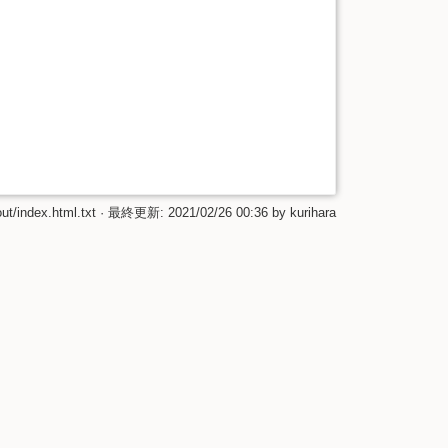
ut/index.html.txt
· 最終更新:
2021/02/26 00:36
by
kurihara