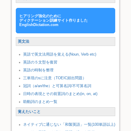
ヒアリング強化のために
ディクテーション訓練サイト作りました
EnglishDictation.com
英文法
英語で英文法用語を覚える(Noun, Verb etc)
英語の５文型を復習
英語の時制を整理
三単現のsに注意（TOEIC頻出問題）
冠詞（a/an/the）と可算名詞/不可算名詞
日時の表現とその前置詞のまとめ(in, on, at)
助動詞のまとめ一覧
覚えたいこと
ネイティブに通じない「和製英語」一覧(100単語以上)