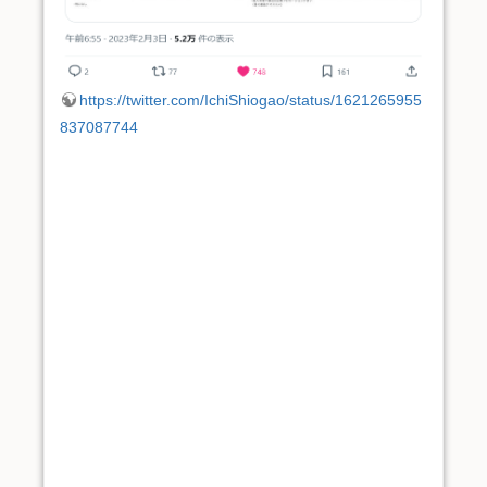
https://twitter.com/IchiShiogao/status/1621265955
837087744