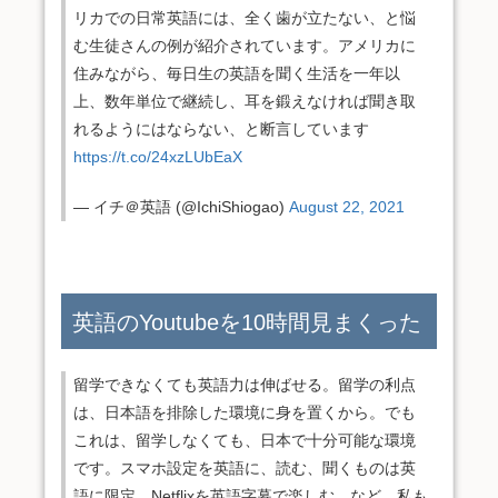
リカでの日常英語には、全く歯が立たない、と悩
む生徒さんの例が紹介されています。アメリカに
住みながら、毎日生の英語を聞く生活を一年以
上、数年単位で継続し、耳を鍛えなければ聞き取
れるようにはならない、と断言しています
https://t.co/24xzLUbEaX
— イチ＠英語 (@IchiShiogao)
August 22, 2021
英語のYoutubeを10時間見まくった
留学できなくても英語力は伸ばせる。留学の利点
は、日本語を排除した環境に身を置くから。でも
これは、留学しなくても、日本で十分可能な環境
です。スマホ設定を英語に、読む、聞くものは英
語に限定、Netflixを英語字幕で楽しむ、など。私も