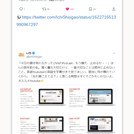
https://twitter.com/IchiShiogao/status/1622716513
990967297