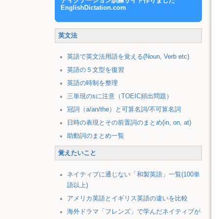
ディクテーション訓練サイト作りました
EnglishDictation.com
英文法
英語で英文法用語を覚える(Noun, Verb etc)
英語の５文型を復習
英語の時制を整理
三単現のsに注意（TOEIC頻出問題）
冠詞（a/an/the）と可算名詞/不可算名詞
日時の表現とその前置詞のまとめ(in, on, at)
助動詞のまとめ一覧
覚えたいこと
ネイティブに通じない「和製英語」一覧(100単
語以上)
アメリカ英語とイギリス英語の違いを比較
海外ドラマ「フレンズ」で学んだネイティブが