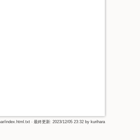
r/index.html.txt
· 最終更新:
2023/12/05 23:32
by
kurihara