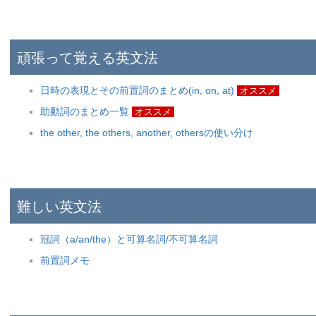
頑張って覚える英文法
日時の表現とその前置詞のまとめ(in, on, at)
オススメ
助動詞のまとめ一覧
オススメ
the other, the others, another, othersの使い分け
難しい英文法
冠詞（a/an/the）と可算名詞/不可算名詞
前置詞メモ