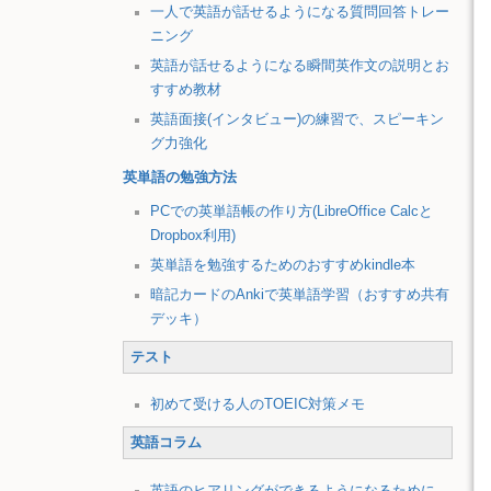
一人で英語が話せるようになる質問回答トレー
ニング
英語が話せるようになる瞬間英作文の説明とお
すすめ教材
英語面接(インタビュー)の練習で、スピーキン
グ力強化
英単語の勉強方法
PCでの英単語帳の作り方(LibreOffice Calcと
Dropbox利用)
英単語を勉強するためのおすすめkindle本
暗記カードのAnkiで英単語学習（おすすめ共有
デッキ）
テスト
初めて受ける人のTOEIC対策メモ
英語コラム
英語のヒアリングができるようになるために