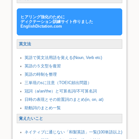
ヒアリング強化のために
ディクテーション訓練サイト作りました
EnglishDictation.com
英文法
英語で英文法用語を覚える(Noun, Verb etc)
英語の５文型を復習
英語の時制を整理
三単現のsに注意（TOEIC頻出問題）
冠詞（a/an/the）と可算名詞/不可算名詞
日時の表現とその前置詞のまとめ(in, on, at)
助動詞のまとめ一覧
覚えたいこと
ネイティブに通じない「和製英語」一覧(100単語以上)