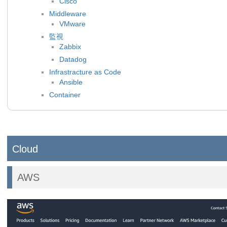
Cisco
Middleware
VMware
監視
Zabbix
Datadog
Infrastracture as Code
Ansible
Container
Cloud
AWS