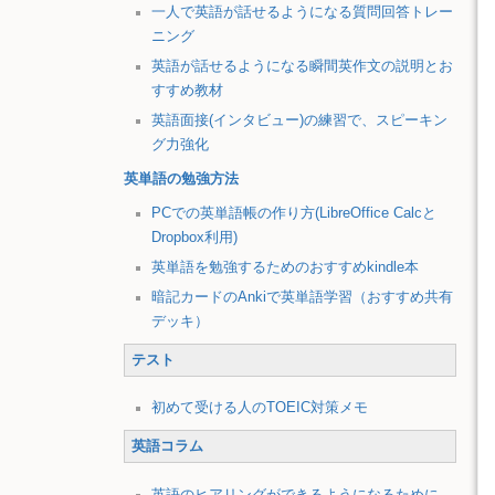
一人で英語が話せるようになる質問回答トレー
ニング
英語が話せるようになる瞬間英作文の説明とお
すすめ教材
英語面接(インタビュー)の練習で、スピーキン
グ力強化
英単語の勉強方法
PCでの英単語帳の作り方(LibreOffice Calcと
Dropbox利用)
英単語を勉強するためのおすすめkindle本
暗記カードのAnkiで英単語学習（おすすめ共有
デッキ）
テスト
初めて受ける人のTOEIC対策メモ
英語コラム
英語のヒアリングができるようになるために