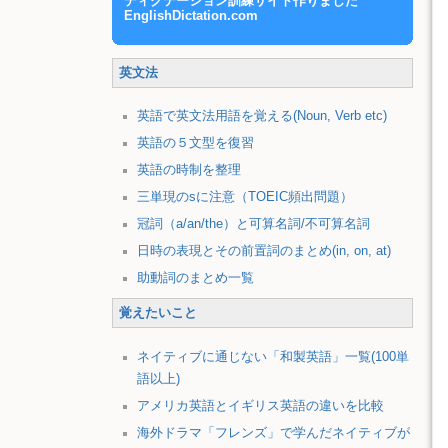
ディクテーション訓練サイト作りました
EnglishDictation.com
英文法
英語で英文法用語を覚える(Noun, Verb etc)
英語の５文型を復習
英語の時制を整理
三単現のsに注意（TOEIC頻出問題）
冠詞（a/an/the）と可算名詞/不可算名詞
日時の表現とその前置詞のまとめ(in, on, at)
助動詞のまとめ一覧
覚えたいこと
ネイティブに通じない「和製英語」一覧(100単
語以上)
アメリカ英語とイギリス英語の違いを比較
海外ドラマ「フレンズ」で学んだネイティブが