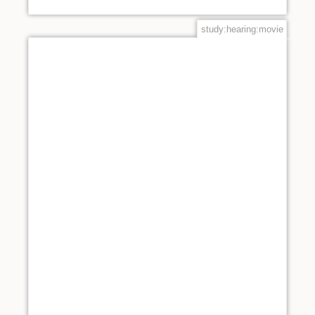
study:hearing:movie