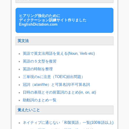
ヒアリング強化のために
ディクテーション訓練サイト作りました
EnglishDictation.com
英文法
英語で英文法用語を覚える(Noun, Verb etc)
英語の５文型を復習
英語の時制を整理
三単現のsに注意（TOEIC頻出問題）
冠詞（a/an/the）と可算名詞/不可算名詞
日時の表現とその前置詞のまとめ(in, on, at)
助動詞のまとめ一覧
覚えたいこと
ネイティブに通じない「和製英語」一覧(100単語以上)